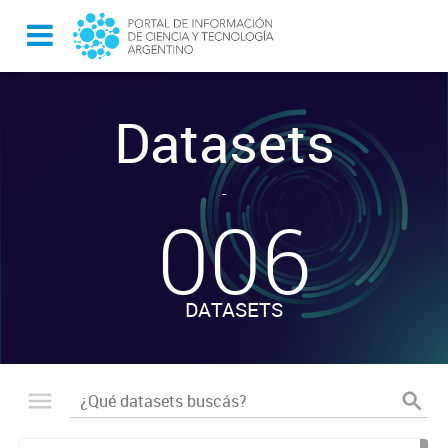
Datasets
-
006
DATASETS