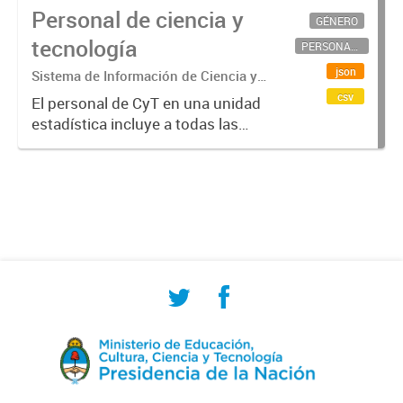
Personal de ciencia y
GÉNERO
tecnología
PERSONAL CIENTÍFICO-TECNOLÓGICO
json
Sistema de Información de Ciencia y
Tecnología Argentino (SICYTAR)
csv
El personal de CyT en una unidad
estadística incluye a todas las
personas involucradas
directamente en I+D así como a
aquellas que brindan servicios
directos para las actividades de I +
D (como...