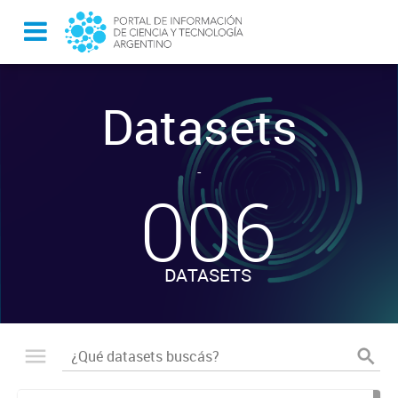
Datasets
-
006
DATASETS