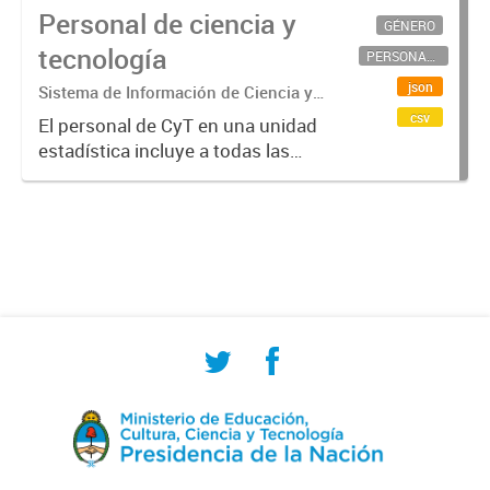
Personal de ciencia y
GÉNERO
tecnología
PERSONAL CIENTÍFICO-TECNOLÓGICO
json
Sistema de Información de Ciencia y
Tecnología Argentino (SICYTAR)
csv
El personal de CyT en una unidad
estadística incluye a todas las
personas involucradas
directamente en I+D así como a
aquellas que brindan servicios
directos para las actividades de I +
D (como...