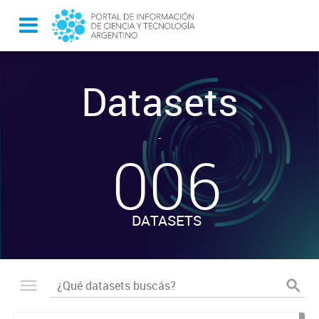
Datasets
-
006
DATASETS