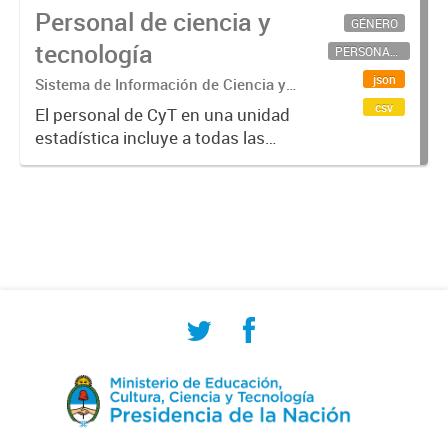
Personal de ciencia y
GÉNERO
tecnología
PERSONAL CIENTÍFICO-TECNOLÓGICO
json
Sistema de Información de Ciencia y
Tecnología Argentino (SICYTAR)
csv
El personal de CyT en una unidad
estadística incluye a todas las
personas involucradas
directamente en I+D así como a
aquellas que brindan servicios
directos para las actividades de I +
D (como...