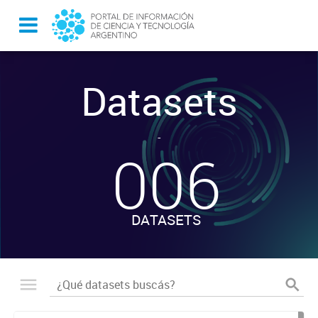
Datasets
-
006
DATASETS