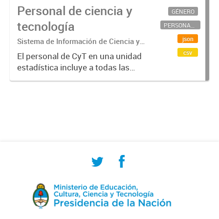
Personal de ciencia y
GÉNERO
tecnología
PERSONAL CIENTÍFICO-TECNOLÓGICO
json
Sistema de Información de Ciencia y
Tecnología Argentino (SICYTAR)
csv
El personal de CyT en una unidad
estadística incluye a todas las
personas involucradas
directamente en I+D así como a
aquellas que brindan servicios
directos para las actividades de I +
D (como...