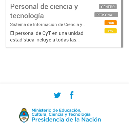
Personal de ciencia y
GÉNERO
tecnología
PERSONAL CIENTÍFICO-TECNOLÓGICO
json
Sistema de Información de Ciencia y
Tecnología Argentino (SICYTAR)
csv
El personal de CyT en una unidad
estadística incluye a todas las
personas involucradas
directamente en I+D así como a
aquellas que brindan servicios
directos para las actividades de I +
D (como...