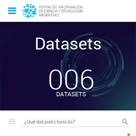
Datasets
-
006
DATASETS