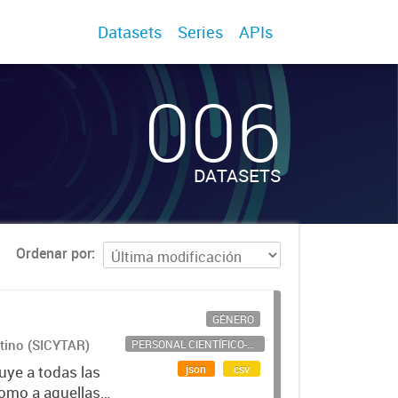
Datasets
Series
APIs
006
DATASETS
Ordenar por
GÉNERO
ntino (SICYTAR)
PERSONAL CIENTÍFICO-TECNOLÓGICO
json
csv
uye a todas las
como a aquellas