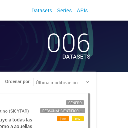
Datasets
Series
APIs
006
DATASETS
Ordenar por
GÉNERO
ntino (SICYTAR)
PERSONAL CIENTÍFICO-TECNOLÓGICO
json
csv
uye a todas las
como a aquellas