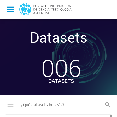
Datasets
-
006
DATASETS