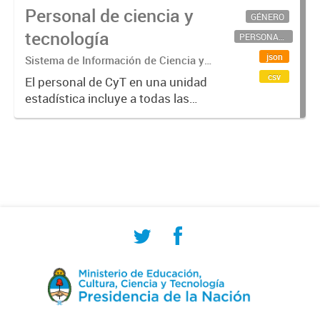
Personal de ciencia y
GÉNERO
tecnología
PERSONAL CIENTÍFICO-TECNOLÓGICO
json
Sistema de Información de Ciencia y
Tecnología Argentino (SICYTAR)
csv
El personal de CyT en una unidad
estadística incluye a todas las
personas involucradas
directamente en I+D así como a
aquellas que brindan servicios
directos para las actividades de I +
D (como...