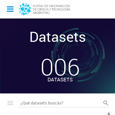
Datasets
-
006
DATASETS