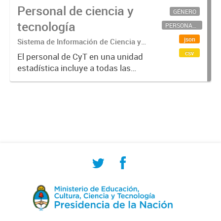
Personal de ciencia y
GÉNERO
tecnología
PERSONAL CIENTÍFICO-TECNOLÓGICO
json
Sistema de Información de Ciencia y
Tecnología Argentino (SICYTAR)
csv
El personal de CyT en una unidad
estadística incluye a todas las
personas involucradas
directamente en I+D así como a
aquellas que brindan servicios
directos para las actividades de I +
D (como...