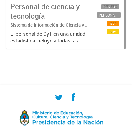
Personal de ciencia y
GÉNERO
tecnología
PERSONAL CIENTÍFICO-TECNOLÓGICO
json
Sistema de Información de Ciencia y
Tecnología Argentino (SICYTAR)
csv
El personal de CyT en una unidad
estadística incluye a todas las
personas involucradas
directamente en I+D así como a
aquellas que brindan servicios
directos para las actividades de I +
D (como...