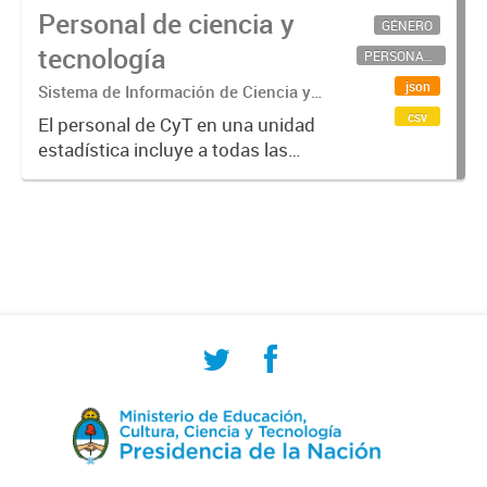
Personal de ciencia y
GÉNERO
tecnología
PERSONAL CIENTÍFICO-TECNOLÓGICO
json
Sistema de Información de Ciencia y
Tecnología Argentino (SICYTAR)
csv
El personal de CyT en una unidad
estadística incluye a todas las
personas involucradas
directamente en I+D así como a
aquellas que brindan servicios
directos para las actividades de I +
D (como...