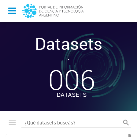
Datasets
-
006
DATASETS