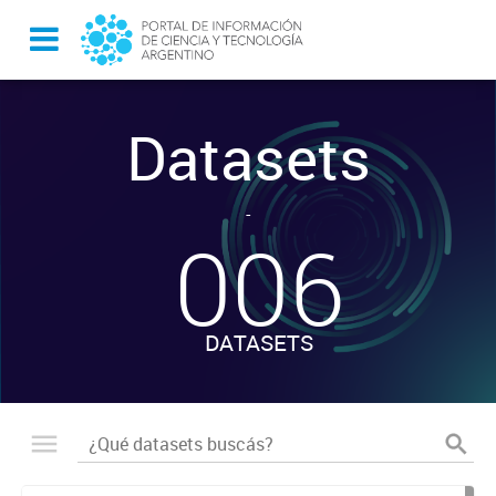
Datasets
-
006
DATASETS