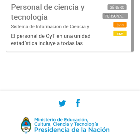
Personal de ciencia y
GÉNERO
tecnología
PERSONAL CIENTÍFICO-TECNOLÓGICO
json
Sistema de Información de Ciencia y
Tecnología Argentino (SICYTAR)
csv
El personal de CyT en una unidad
estadística incluye a todas las
personas involucradas
directamente en I+D así como a
aquellas que brindan servicios
directos para las actividades de I +
D (como...