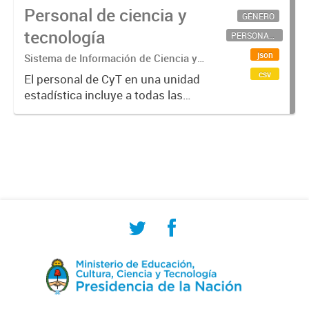
Personal de ciencia y
GÉNERO
tecnología
PERSONAL CIENTÍFICO-TECNOLÓGICO
json
Sistema de Información de Ciencia y
Tecnología Argentino (SICYTAR)
csv
El personal de CyT en una unidad
estadística incluye a todas las
personas involucradas
directamente en I+D así como a
aquellas que brindan servicios
directos para las actividades de I +
D (como...