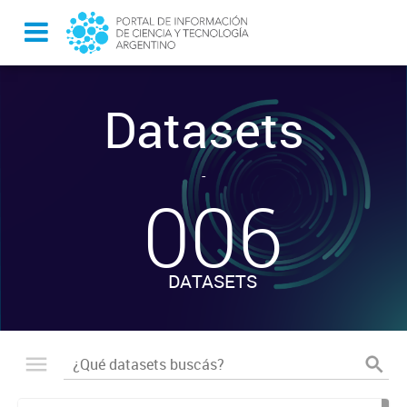
Datasets
-
006
DATASETS