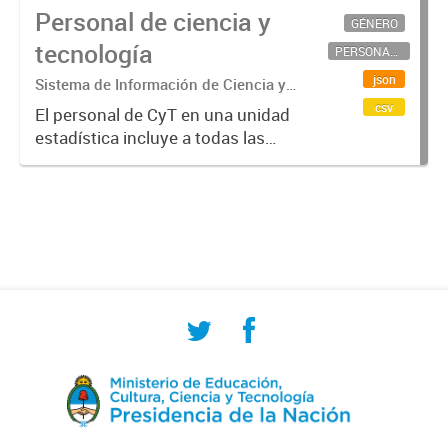
Personal de ciencia y
GÉNERO
tecnología
PERSONAL CIENTÍFICO-TECNOLÓGICO
json
Sistema de Información de Ciencia y
Tecnología Argentino (SICYTAR)
csv
El personal de CyT en una unidad
estadística incluye a todas las
personas involucradas
directamente en I+D así como a
aquellas que brindan servicios
directos para las actividades de I +
D (como...