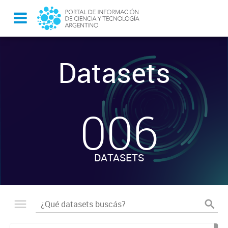
Datasets
-
006
DATASETS