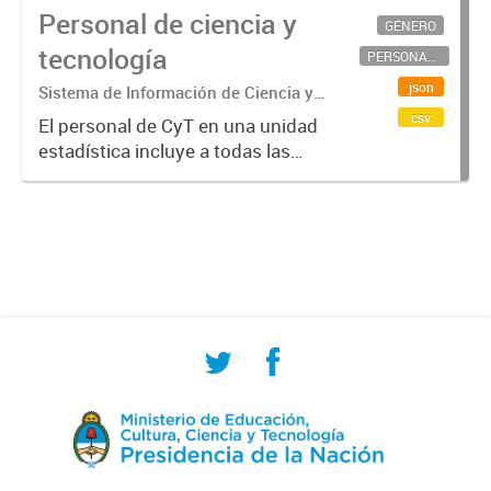
Personal de ciencia y
GÉNERO
tecnología
PERSONAL CIENTÍFICO-TECNOLÓGICO
json
Sistema de Información de Ciencia y
Tecnología Argentino (SICYTAR)
csv
El personal de CyT en una unidad
estadística incluye a todas las
personas involucradas
directamente en I+D así como a
aquellas que brindan servicios
directos para las actividades de I +
D (como...