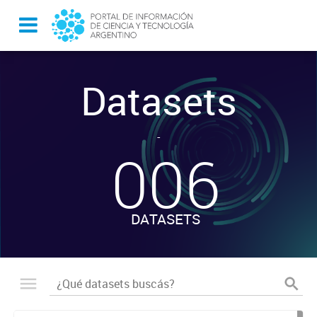
Datasets
-
006
DATASETS