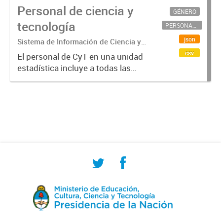
Personal de ciencia y
GÉNERO
tecnología
PERSONAL CIENTÍFICO-TECNOLÓGICO
json
Sistema de Información de Ciencia y
Tecnología Argentino (SICYTAR)
csv
El personal de CyT en una unidad
estadística incluye a todas las
personas involucradas
directamente en I+D así como a
aquellas que brindan servicios
directos para las actividades de I +
D (como...