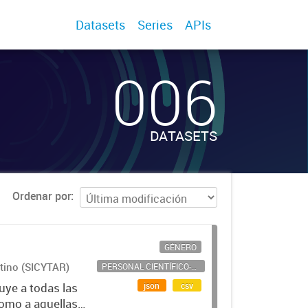
Datasets
Series
APIs
006
DATASETS
Ordenar por
GÉNERO
ntino (SICYTAR)
PERSONAL CIENTÍFICO-TECNOLÓGICO
json
csv
uye a todas las
como a aquellas