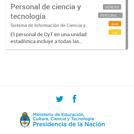
Personal de ciencia y
GÉNERO
tecnología
PERSONAL CIENTÍFICO-TECNOLÓGICO
json
Sistema de Información de Ciencia y
Tecnología Argentino (SICYTAR)
csv
El personal de CyT en una unidad
estadística incluye a todas las
personas involucradas
directamente en I+D así como a
aquellas que brindan servicios
directos para las actividades de I +
D (como...