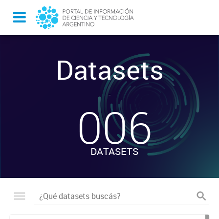
Datasets
-
006
DATASETS