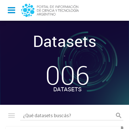
Datasets
-
006
DATASETS