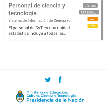
Personal de ciencia y
GÉNERO
tecnología
PERSONAL CIENTÍFICO-TECNOLÓGICO
json
Sistema de Información de Ciencia y
Tecnología Argentino (SICYTAR)
csv
El personal de CyT en una unidad
estadística incluye a todas las
personas involucradas
directamente en I+D así como a
aquellas que brindan servicios
directos para las actividades de I +
D (como...