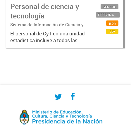
Personal de ciencia y
GÉNERO
tecnología
PERSONAL CIENTÍFICO-TECNOLÓGICO
json
Sistema de Información de Ciencia y
Tecnología Argentino (SICYTAR)
csv
El personal de CyT en una unidad
estadística incluye a todas las
personas involucradas
directamente en I+D así como a
aquellas que brindan servicios
directos para las actividades de I +
D (como...