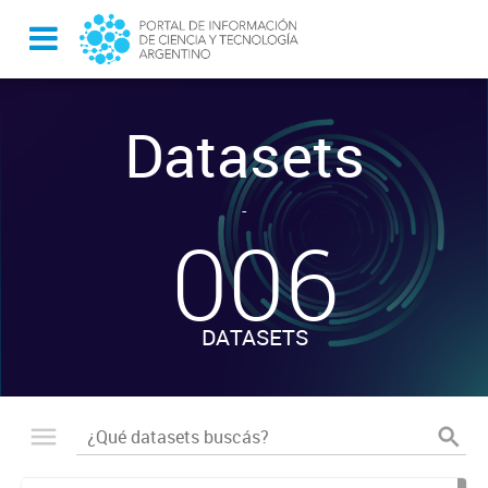
Datasets
-
006
DATASETS