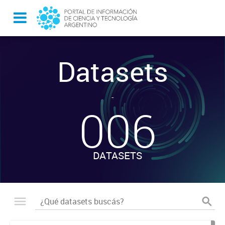
Datasets
-
006
DATASETS