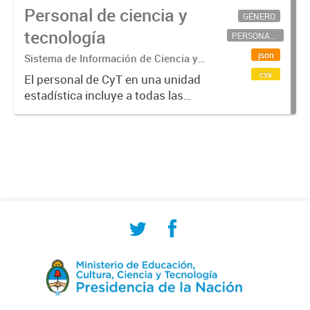
Personal de ciencia y
GÉNERO
tecnología
PERSONAL CIENTÍFICO-TECNOLÓGICO
json
Sistema de Información de Ciencia y
Tecnología Argentino (SICYTAR)
csv
El personal de CyT en una unidad
estadística incluye a todas las
personas involucradas
directamente en I+D así como a
aquellas que brindan servicios
directos para las actividades de I +
D (como...