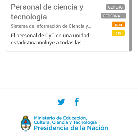
Personal de ciencia y
GÉNERO
tecnología
PERSONAL CIENTÍFICO-TECNOLÓGICO
json
Sistema de Información de Ciencia y
Tecnología Argentino (SICYTAR)
csv
El personal de CyT en una unidad
estadística incluye a todas las
personas involucradas
directamente en I+D así como a
aquellas que brindan servicios
directos para las actividades de I +
D (como...