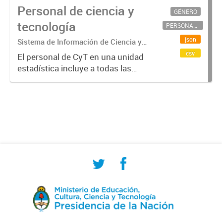
Personal de ciencia y
GÉNERO
tecnología
PERSONAL CIENTÍFICO-TECNOLÓGICO
json
Sistema de Información de Ciencia y
Tecnología Argentino (SICYTAR)
csv
El personal de CyT en una unidad
estadística incluye a todas las
personas involucradas
directamente en I+D así como a
aquellas que brindan servicios
directos para las actividades de I +
D (como...