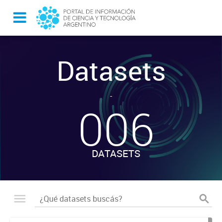
Datasets
-
006
DATASETS