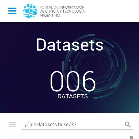
Datasets
-
006
DATASETS