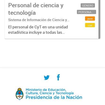
Personal de ciencia y
GÉNERO
tecnología
PERSONAL CIENTÍFICO-TECNOLÓGICO
json
Sistema de Información de Ciencia y
Tecnología Argentino (SICYTAR)
csv
El personal de CyT en una unidad
estadística incluye a todas las
personas involucradas
directamente en I+D así como a
aquellas que brindan servicios
directos para las actividades de I +
D (como...