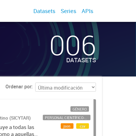
Datasets
Series
APIs
006
DATASETS
Ordenar por
GÉNERO
ntino (SICYTAR)
PERSONAL CIENTÍFICO-TECNOLÓGICO
json
csv
uye a todas las
como a aquellas