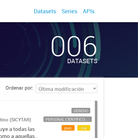
Datasets
Series
APIs
006
DATASETS
Ordenar por
GÉNERO
ntino (SICYTAR)
PERSONAL CIENTÍFICO-TECNOLÓGICO
json
csv
uye a todas las
como a aquellas