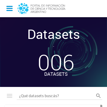
Datasets
-
006
DATASETS