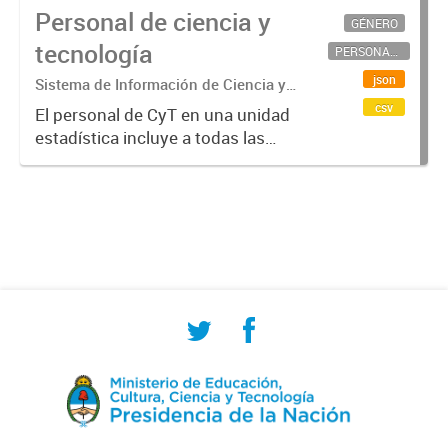
Personal de ciencia y
GÉNERO
tecnología
PERSONAL CIENTÍFICO-TECNOLÓGICO
json
Sistema de Información de Ciencia y
Tecnología Argentino (SICYTAR)
csv
El personal de CyT en una unidad
estadística incluye a todas las
personas involucradas
directamente en I+D así como a
aquellas que brindan servicios
directos para las actividades de I +
D (como...