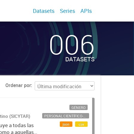
Datasets
Series
APIs
006
DATASETS
Ordenar por
GÉNERO
ntino (SICYTAR)
PERSONAL CIENTÍFICO-TECNOLÓGICO
json
csv
uye a todas las
como a aquellas