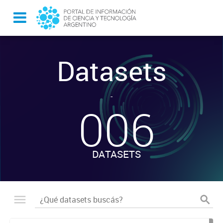
Datasets
-
006
DATASETS