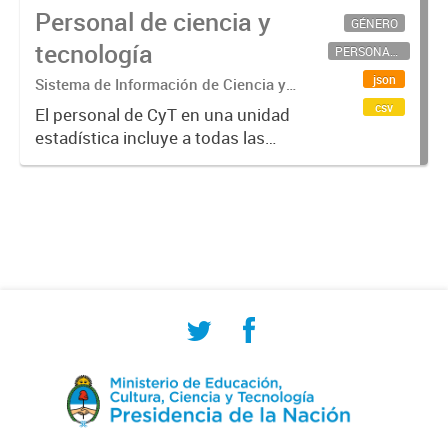
Personal de ciencia y
GÉNERO
tecnología
PERSONAL CIENTÍFICO-TECNOLÓGICO
json
Sistema de Información de Ciencia y
Tecnología Argentino (SICYTAR)
csv
El personal de CyT en una unidad
estadística incluye a todas las
personas involucradas
directamente en I+D así como a
aquellas que brindan servicios
directos para las actividades de I +
D (como...