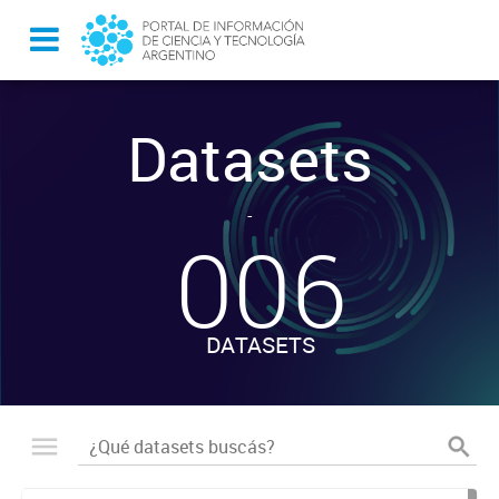
Datasets
-
006
DATASETS