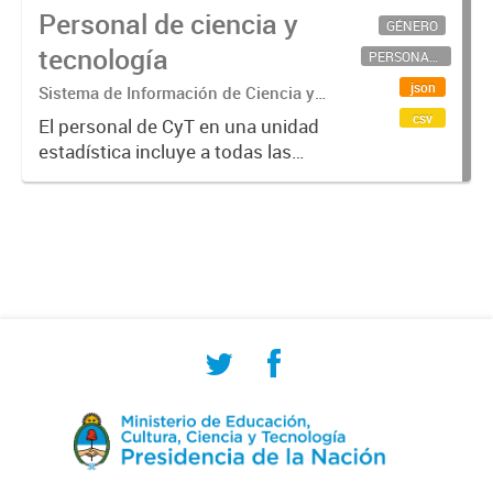
Personal de ciencia y
GÉNERO
tecnología
PERSONAL CIENTÍFICO-TECNOLÓGICO
json
Sistema de Información de Ciencia y
Tecnología Argentino (SICYTAR)
csv
El personal de CyT en una unidad
estadística incluye a todas las
personas involucradas
directamente en I+D así como a
aquellas que brindan servicios
directos para las actividades de I +
D (como...