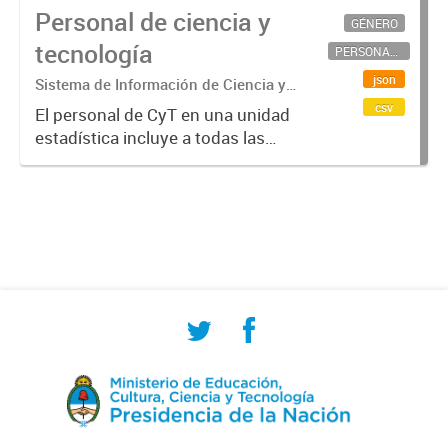
Personal de ciencia y
GÉNERO
tecnología
PERSONAL CIENTÍFICO-TECNOLÓGICO
json
Sistema de Información de Ciencia y
Tecnología Argentino (SICYTAR)
csv
El personal de CyT en una unidad
estadística incluye a todas las
personas involucradas
directamente en I+D así como a
aquellas que brindan servicios
directos para las actividades de I +
D (como...