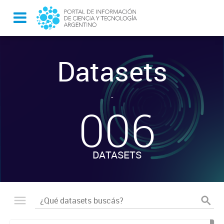
Datasets
-
006
DATASETS