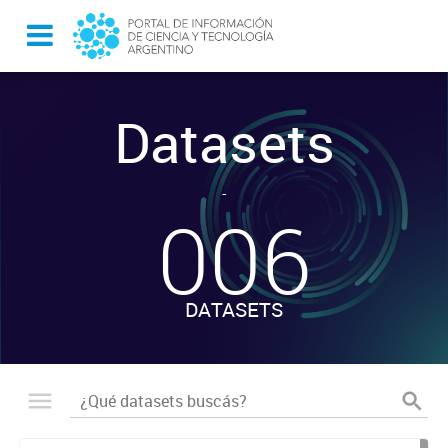
Datasets
-
006
DATASETS