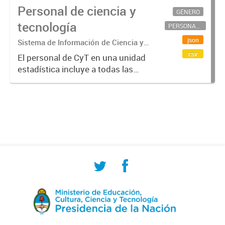
Personal de ciencia y
GÉNERO
tecnología
PERSONAL CIENTÍFICO-TECNOLÓGICO
json
Sistema de Información de Ciencia y
Tecnología Argentino (SICYTAR)
csv
El personal de CyT en una unidad
estadística incluye a todas las
personas involucradas
directamente en I+D así como a
aquellas que brindan servicios
directos para las actividades de I +
D (como...