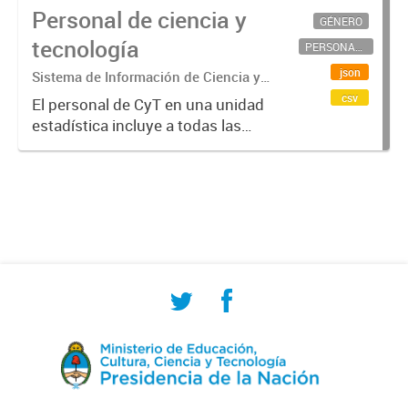
Personal de ciencia y
GÉNERO
tecnología
PERSONAL CIENTÍFICO-TECNOLÓGICO
json
Sistema de Información de Ciencia y
Tecnología Argentino (SICYTAR)
csv
El personal de CyT en una unidad
estadística incluye a todas las
personas involucradas
directamente en I+D así como a
aquellas que brindan servicios
directos para las actividades de I +
D (como...