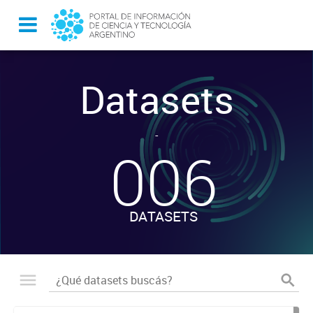
Datasets
-
006
DATASETS