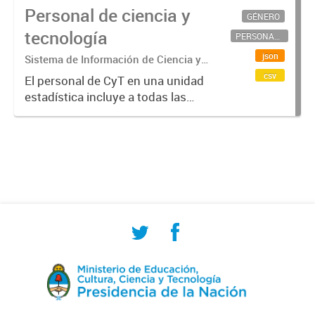
Personal de ciencia y
GÉNERO
tecnología
PERSONAL CIENTÍFICO-TECNOLÓGICO
json
Sistema de Información de Ciencia y
Tecnología Argentino (SICYTAR)
csv
El personal de CyT en una unidad
estadística incluye a todas las
personas involucradas
directamente en I+D así como a
aquellas que brindan servicios
directos para las actividades de I +
D (como...