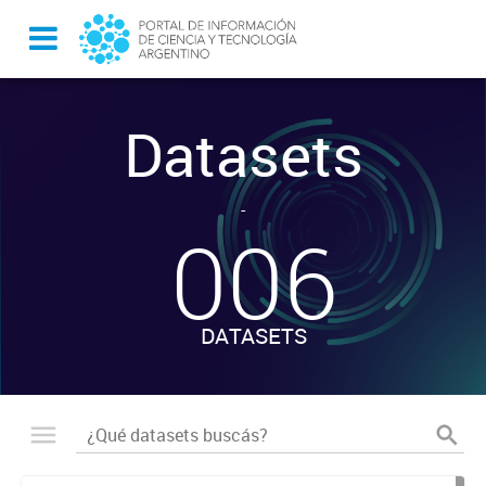
Datasets
-
006
DATASETS