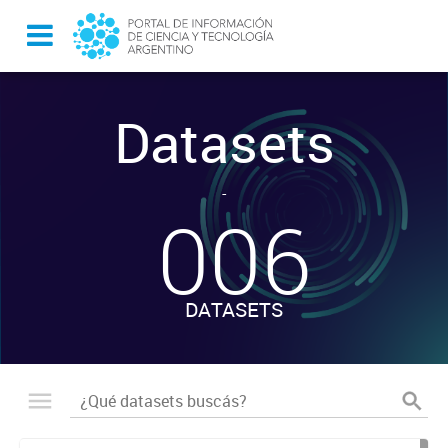
Datasets
-
006
DATASETS