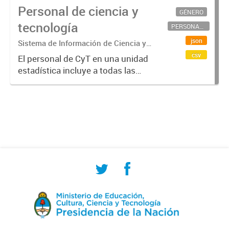
Personal de ciencia y
GÉNERO
tecnología
PERSONAL CIENTÍFICO-TECNOLÓGICO
json
Sistema de Información de Ciencia y
Tecnología Argentino (SICYTAR)
csv
El personal de CyT en una unidad
estadística incluye a todas las
personas involucradas
directamente en I+D así como a
aquellas que brindan servicios
directos para las actividades de I +
D (como...