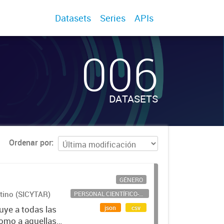
Datasets
Series
APIs
006
DATASETS
Ordenar por
GÉNERO
ntino (SICYTAR)
PERSONAL CIENTÍFICO-TECNOLÓGICO
json
csv
uye a todas las
como a aquellas