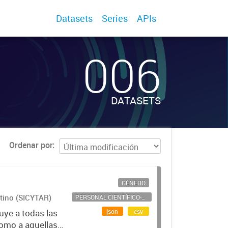
Datasets
Series
APIs
006
DATASETS
Ordenar por
GÉNERO
ntino (SICYTAR)
PERSONAL CIENTÍFICO-TECNOLÓGICO
json
csv
uye a todas las
como a aquellas