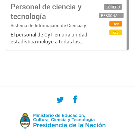
Personal de ciencia y
GÉNERO
tecnología
PERSONAL CIENTÍFICO-TECNOLÓGICO
json
Sistema de Información de Ciencia y
Tecnología Argentino (SICYTAR)
csv
El personal de CyT en una unidad
estadística incluye a todas las
personas involucradas
directamente en I+D así como a
aquellas que brindan servicios
directos para las actividades de I +
D (como...