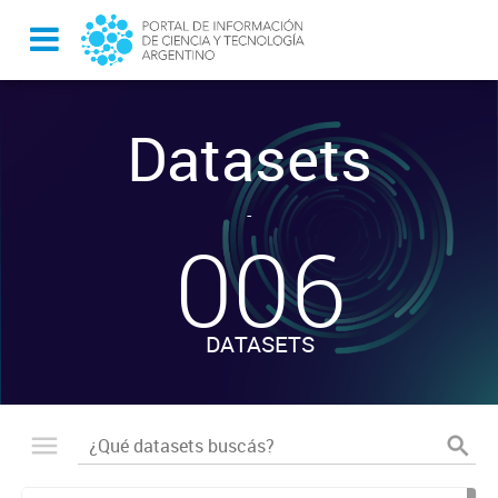
Datasets
-
006
DATASETS