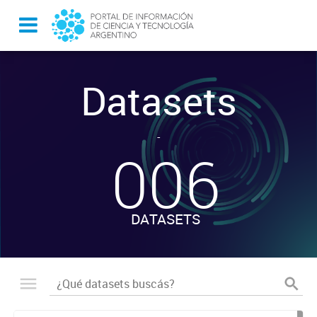
Datasets
-
006
DATASETS