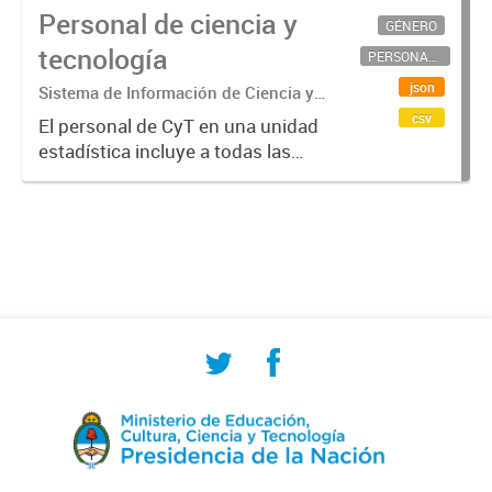
Personal de ciencia y
GÉNERO
tecnología
PERSONAL CIENTÍFICO-TECNOLÓGICO
json
Sistema de Información de Ciencia y
Tecnología Argentino (SICYTAR)
csv
El personal de CyT en una unidad
estadística incluye a todas las
personas involucradas
directamente en I+D así como a
aquellas que brindan servicios
directos para las actividades de I +
D (como...