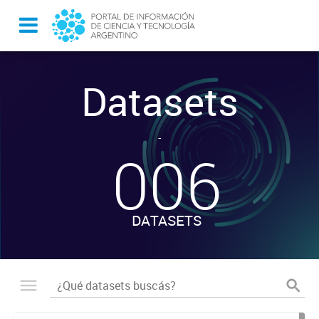
Datasets
-
006
DATASETS