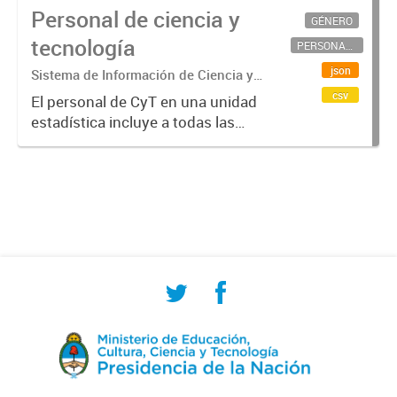
Personal de ciencia y
GÉNERO
tecnología
PERSONAL CIENTÍFICO-TECNOLÓGICO
json
Sistema de Información de Ciencia y
Tecnología Argentino (SICYTAR)
csv
El personal de CyT en una unidad
estadística incluye a todas las
personas involucradas
directamente en I+D así como a
aquellas que brindan servicios
directos para las actividades de I +
D (como...