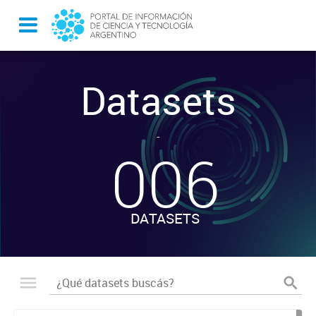
Datasets
-
006
DATASETS