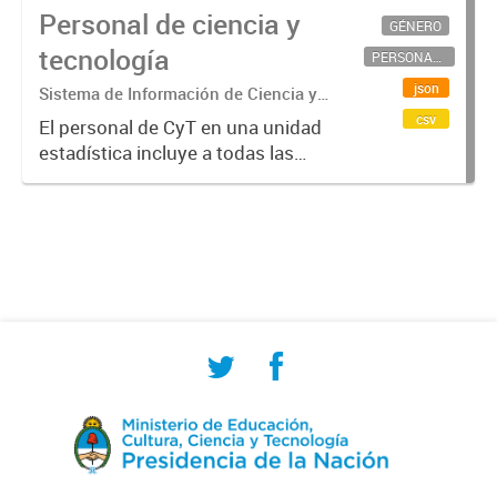
Personal de ciencia y
GÉNERO
tecnología
PERSONAL CIENTÍFICO-TECNOLÓGICO
json
Sistema de Información de Ciencia y
Tecnología Argentino (SICYTAR)
csv
El personal de CyT en una unidad
estadística incluye a todas las
personas involucradas
directamente en I+D así como a
aquellas que brindan servicios
directos para las actividades de I +
D (como...