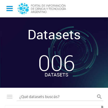
Datasets
-
006
DATASETS