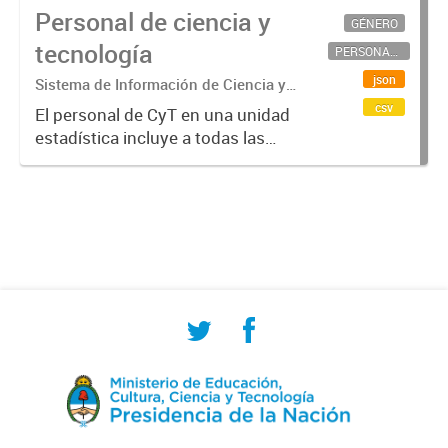
Personal de ciencia y
GÉNERO
tecnología
PERSONAL CIENTÍFICO-TECNOLÓGICO
json
Sistema de Información de Ciencia y
Tecnología Argentino (SICYTAR)
csv
El personal de CyT en una unidad
estadística incluye a todas las
personas involucradas
directamente en I+D así como a
aquellas que brindan servicios
directos para las actividades de I +
D (como...