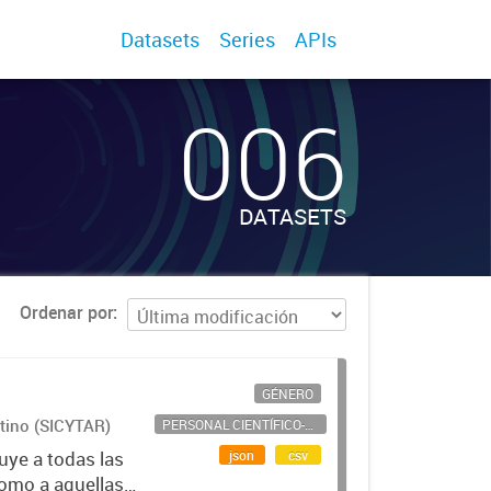
Datasets
Series
APIs
006
DATASETS
Ordenar por
GÉNERO
ntino (SICYTAR)
PERSONAL CIENTÍFICO-TECNOLÓGICO
json
csv
uye a todas las
como a aquellas