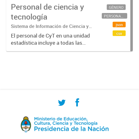
Personal de ciencia y
GÉNERO
tecnología
PERSONAL CIENTÍFICO-TECNOLÓGICO
json
Sistema de Información de Ciencia y
Tecnología Argentino (SICYTAR)
csv
El personal de CyT en una unidad
estadística incluye a todas las
personas involucradas
directamente en I+D así como a
aquellas que brindan servicios
directos para las actividades de I +
D (como...