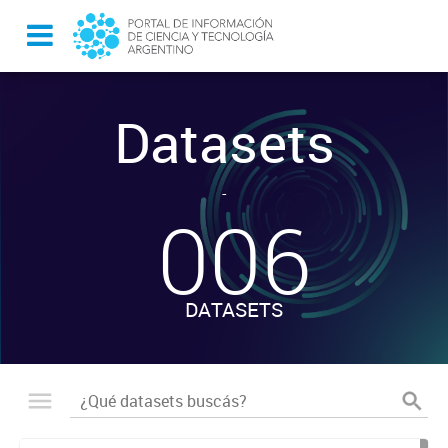
Datasets
-
006
DATASETS