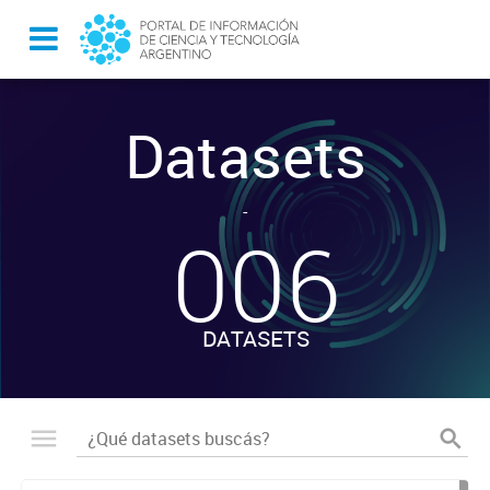
Datasets
-
006
DATASETS