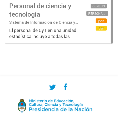
Personal de ciencia y
GÉNERO
tecnología
PERSONAL CIENTÍFICO-TECNOLÓGICO
json
Sistema de Información de Ciencia y
Tecnología Argentino (SICYTAR)
csv
El personal de CyT en una unidad
estadística incluye a todas las
personas involucradas
directamente en I+D así como a
aquellas que brindan servicios
directos para las actividades de I +
D (como...