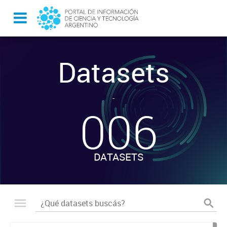
Datasets
-
006
DATASETS