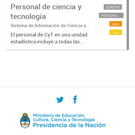
Personal de ciencia y
GÉNERO
tecnología
PERSONAL CIENTÍFICO-TECNOLÓGICO
json
Sistema de Información de Ciencia y
Tecnología Argentino (SICYTAR)
csv
El personal de CyT en una unidad
estadística incluye a todas las
personas involucradas
directamente en I+D así como a
aquellas que brindan servicios
directos para las actividades de I +
D (como...