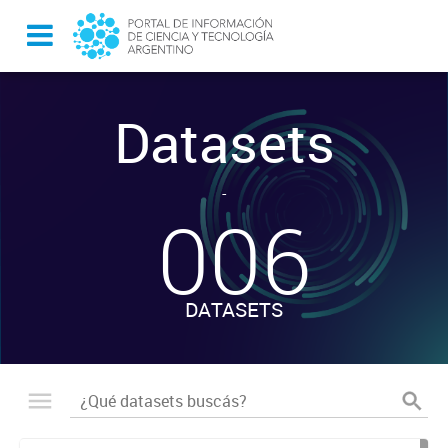
Datasets
-
006
DATASETS