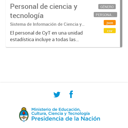
Personal de ciencia y
GÉNERO
tecnología
PERSONAL CIENTÍFICO-TECNOLÓGICO
json
Sistema de Información de Ciencia y
Tecnología Argentino (SICYTAR)
csv
El personal de CyT en una unidad
estadística incluye a todas las
personas involucradas
directamente en I+D así como a
aquellas que brindan servicios
directos para las actividades de I +
D (como...