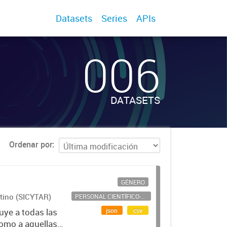
Datasets
Series
APIs
006
DATASETS
Ordenar por
GÉNERO
ntino (SICYTAR)
PERSONAL CIENTÍFICO-TECNOLÓGICO
json
csv
uye a todas las
como a aquellas