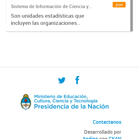
Ciencia y Tecnología
json
Sistema de Información de Ciencia y
Tecnología Argentino (SICYTAR)
Argentino
Son unidades estadísticas que
incluyen las organizaciones
vinculadas con el Sistema Nacional
de Ciencia y Tecnología descritas
por su denominación, tipo de
organización, localización
geográfica,...
Contactanos
Desarrollado por
Andino
con
CKAN