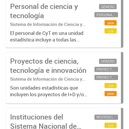
Personal de ciencia y
GÉNERO
tecnología
PERSONAL CIENTÍFICO-TECNOLÓGICO
json
Sistema de Información de Ciencia y
Tecnología Argentino (SICYTAR)
csv
El personal de CyT en una unidad
estadística incluye a todas las
personas involucradas
directamente en I+D así como a
Proyectos de ciencia,
aquellas que brindan servicios
GÉNERO
directos para las actividades de I +
tecnología e innovación
PROYECTOS CIENTÍFICOS
D (como...
PROYECTOS TECNOLÓGICOS
Sistema de Información de Ciencia y
Tecnología Argentino (SICYTAR)
csv
Son unidades estadísticas que
incluyen los proyectos de I+D y/o
json
de innovación (conjunto de
actividades que se llevan a cabo
para crear resultados CyT y/o
Instituciones del
INSTITUCIONES CIENTÍFICO-TECNOLÓGICAS
innovativos en un tiempo
Sistema Nacional de
csv
determinado...