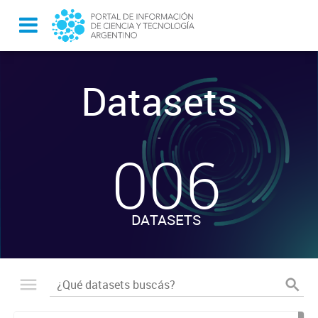
Datasets
-
006
DATASETS