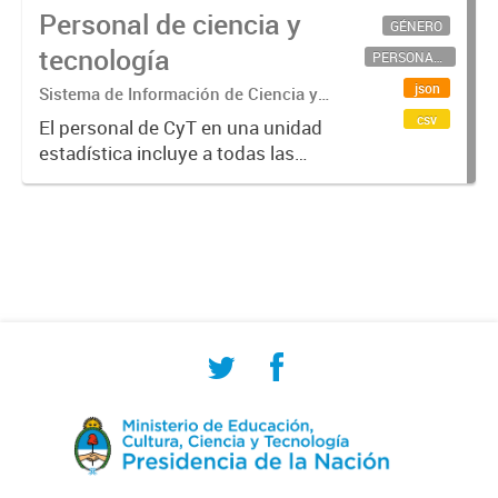
Personal de ciencia y
GÉNERO
tecnología
PERSONAL CIENTÍFICO-TECNOLÓGICO
json
Sistema de Información de Ciencia y
Tecnología Argentino (SICYTAR)
csv
El personal de CyT en una unidad
estadística incluye a todas las
personas involucradas
directamente en I+D así como a
aquellas que brindan servicios
directos para las actividades de I +
D (como...