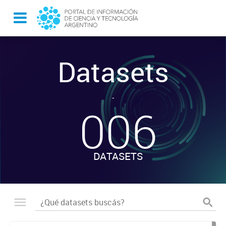
Datasets
-
006
DATASETS